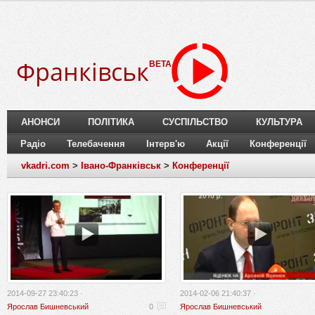
Франківськ
BETA
АНОНСИ
ПОЛІТИКА
СУСПІЛЬСТВО
КУЛЬТУРА
Радіо
Телебачення
Інтерв'ю
Акції
Конференції
vkadri.com
>
Івано-Франківськ
>
Конференції
2014-09-27 23:40:23 ·
2014-02-06 21:40:37 ·
Ярослав Бишневський
0
Ярослав Бишневський