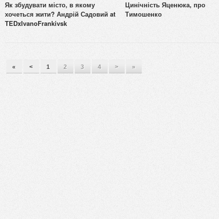
Як збудувати місто, в якому
Цинічність Яценюка, про
хочеться жити? Андрій Садовий at
Тимошенко
TEDxIvanoFrankivsk
«
<
1
2
3
4
>
»