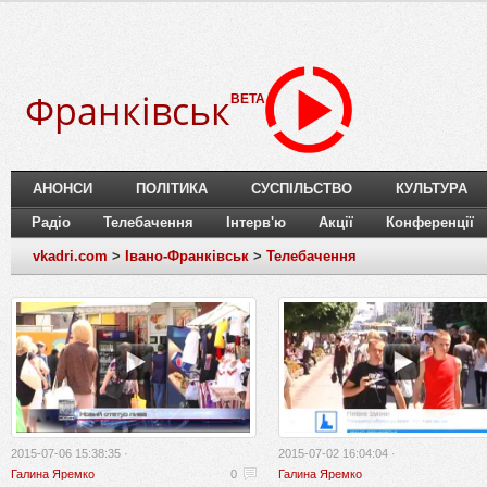
Франківськ
BETA
АНОНСИ
ПОЛІТИКА
СУСПІЛЬСТВО
КУЛЬТУРА
Радіо
Телебачення
Інтерв'ю
Акції
Конференції
vkadri.com
>
Івано-Франківськ
>
Телебачення
2015-07-06 15:38:35 ·
2015-07-02 16:04:04 ·
Галина Яремко
0
Галина Яремко