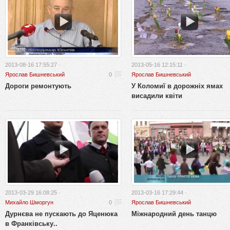
2013-08-16 17:55:27 ·
2013-05-16 12:15:11 ·
Ярослав Бишневський
0
Ярослав Бишневський
Дороги ремонтують
У Коломиї в дорожніх ямах
висадили квіти
2013-03-29 16:08:25 ·
2013-03-16 17:29:44 ·
Михайло Шморгун
0
Ярослав Бишневський
Дурнєва не пускають до Яценюка
Міжнародний день танцю
в Франківську..