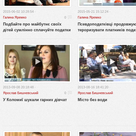
2015-06-02 10:28:54 ·
2015-05-21 15:12:24 ·
Галина Яремко
0
Галина Яремко
Подбайте про майбутнє своїх
Псевдоподатківці продовжу
дітей сумлінно сплачуйте податки
тероризувати платників пода
2013-09-08 20:18:48 ·
2013-08-16 18:41:20 ·
Ярослав Бишневський
0
Ярослав Бишневський
У Коломиї шукали гарних дівчат
Місто без води