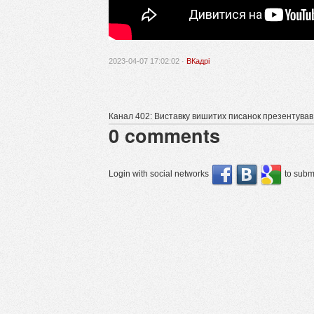
2023-04-07 17:02:02 ·
ВКадрі
Канал 402: Виставку вишитих писанок презентував 
0
comments
Login with social networks
to submi