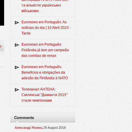
та кількістю українських
військових
Euronews em Português: As
notícias do dia | 10 Abril 2023 -
Tarde
Euronews em Português:
e
Finlândia já tem um campeão
das corridas de renas
Euronews em Português:
Benefícios e obrigações da
adesão da Finlândia à NATO
Телеканал АНТЕНА:
Смілянські "Діаманти 2015"
стали чемпіонами
Comments
Александр Яковец
29 August 2018