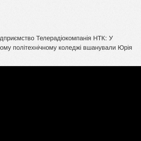
ідприємство Телерадіокомпанія НТК: У
ому політехнічному коледжі вшанували Юрія