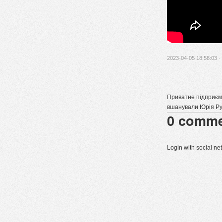
2023-04-05 18:58:03 ·
Приватне підприєм
вшанували Юрія Р
0
comme
Login with social n