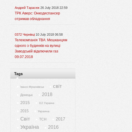
Андрей Тарасюк
26 July 2018 22:59
ТРК Аверс: Онкодиспансер
отримав обладнання
0372 Чернівці
10 July 2018 06:58
Телекомпанія ТВА: Мешканцям
одного з будинків на вулиці
Заводській відключили газ
09.07.2018
Tags
світ
Івано-Франківськ
2018
Донецьк
2015
112 Украина
2015
Украина
Світ
2017
ТСН
Україна
2016