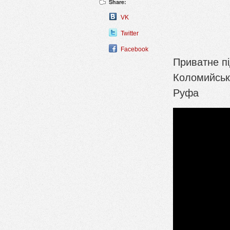
Share:
VK
Twitter
Facebook
Приватне п
Коломийськ
Руфа