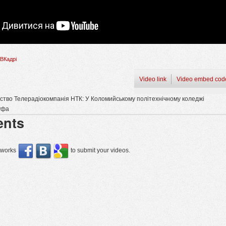
ВКадрі
Video link
Video embed cod
ство Телерадіокомпанія НТК: У Коломийському політехнічному коледжі
уфа
nts
etworks
to submit your videos.