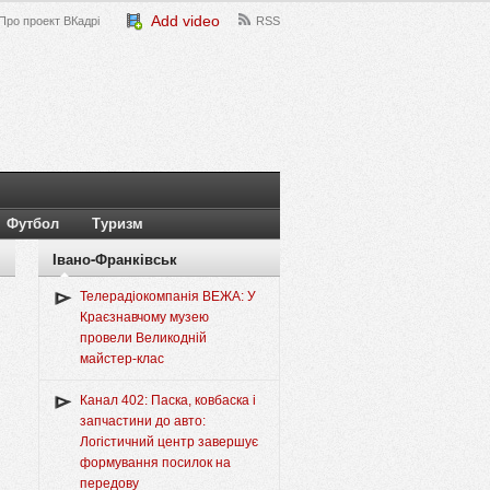
Add video
Про проект ВКадрі
RSS
Футбол
Туризм
Івано-Франківськ
Телерадіокомпанія ВЕЖА: У
Краєзнавчому музею
провели Великодній
майстер-клас
Канал 402: Паска, ковбаска і
запчастини до авто:
Логістичний центр завершує
формування посилок на
передову