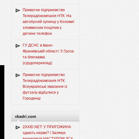
Приватне підприємство
Телерадіокомпанія НТК: На
автобусній зупинці у Коломиї
зловмисник поцупив у
дитини телефон
ГУ ДСНС в Івано-
Франківській області: 5 Гроза
та блискавка
(сурдопереклад)
Приватне підприємство
Телерадіокомпанія НТК:
Всеукраїнські змагання із
футзалу відбулися у
Городенці
vkadri.com
ZAXID.NET: У ПРИГОЖИНА
здають нерви? / Залякує
вагнерівців НАСТУПОМ ЗСУ