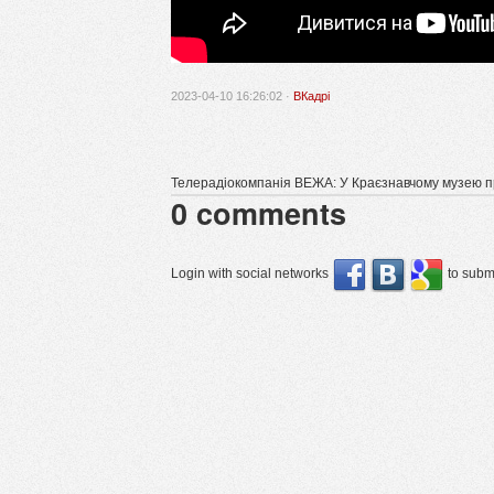
2023-04-10 16:26:02 ·
ВКадрі
Телерадіокомпанія ВЕЖА: У Краєзнавчому музею п
0
comments
Login with social networks
to submi