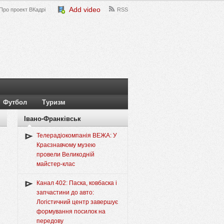
Add video
Про проект ВКадрі
RSS
Футбол
Туризм
Івано-Франківськ
Телерадіокомпанія ВЕЖА: У
Краєзнавчому музею
провели Великодній
майстер-клас
Канал 402: Паска, ковбаска і
запчастини до авто:
Логістичний центр завершує
формування посилок на
передову