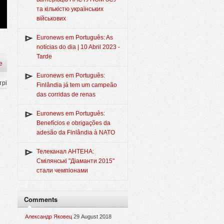
та кількістю українських
військових
Euronews em Português: As
notícias do dia | 10 Abril 2023 -
Tarde
e
Euronews em Português:
трі
Finlândia já tem um campeão
das corridas de renas
Euronews em Português:
Benefícios e obrigações da
adesão da Finlândia à NATO
Телеканал АНТЕНА:
Смілянські "Діаманти 2015"
стали чемпіонами
Comments
Александр Яковец
29 August 2018