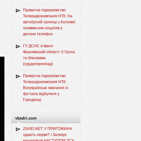
Приватне підприємство
Телерадіокомпанія НТК: На
автобусній зупинці у Коломиї
зловмисник поцупив у
дитини телефон
ГУ ДСНС в Івано-
Франківській області: 5 Гроза
та блискавка
(сурдопереклад)
Приватне підприємство
Телерадіокомпанія НТК:
Всеукраїнські змагання із
футзалу відбулися у
Городенці
vkadri.com
ZAXID.NET: У ПРИГОЖИНА
здають нерви? / Залякує
вагнерівців НАСТУПОМ ЗСУ