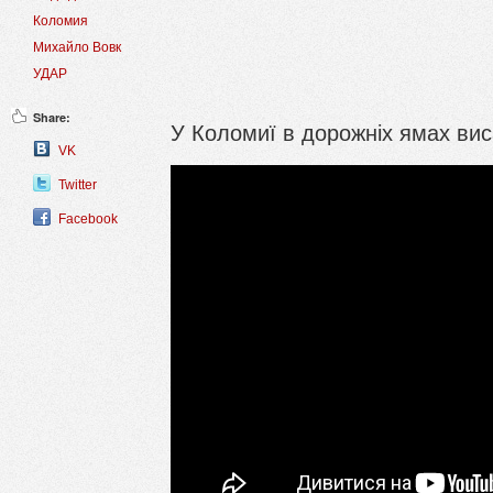
Коломия
Михайло Вовк
УДАР
Share:
У Коломиї в дорожніх ямах вис
VK
Twitter
Facebook