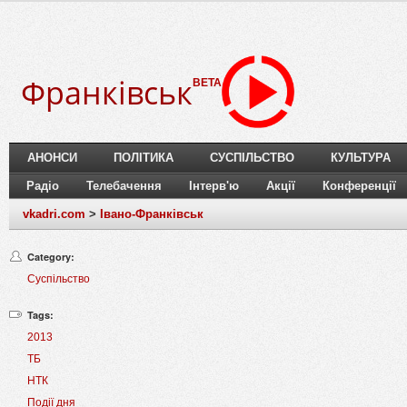
Франківськ
BETA
АНОНСИ
ПОЛІТИКА
СУСПІЛЬСТВО
КУЛЬТУРА
Радіо
Телебачення
Інтерв'ю
Акції
Конференції
vkadri.com
>
Івано-Франківськ
Category:
Суспільство
Tags:
2013
ТБ
НТК
Події дня